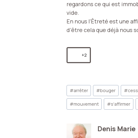
regardons ce qui est immob
vide.
En nous l’Êtreté est une aff
d’être cela que déjà nous 
+2
Étiquettes
#
arrêter
#
bouger
#
cess
de
la
#
mouvement
#
s'affirmer
publication :
Denis Marie