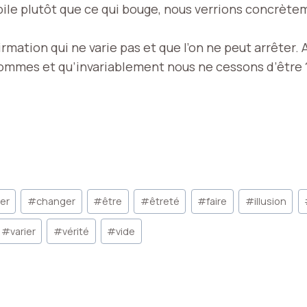
ile plutôt que ce qui bouge, nous verrions concrètem
irmation qui ne varie pas et que l’on ne peut arrêter.
sommes et qu’invariablement nous ne cessons d’être 
er
#
changer
#
être
#
êtreté
#
faire
#
illusion
#
varier
#
vérité
#
vide