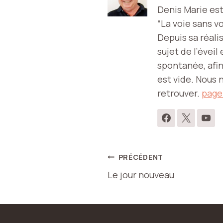
Denis Marie est 
“La voie sans vo
Depuis sa réali
sujet de l’éveil
spontanée, afin
est vide. Nous n
retrouver.
page
Navigation
PRÉCÉDENT
Le jour nouveau
de
l’article