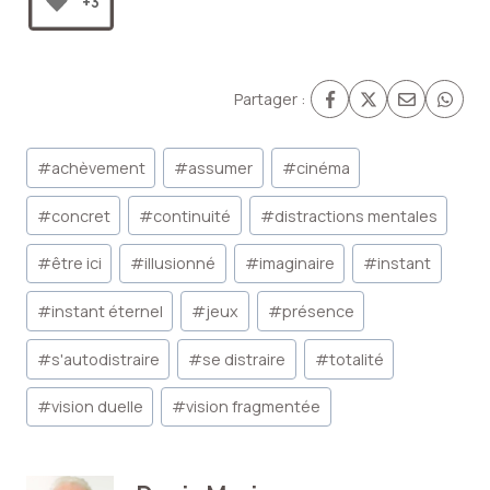
+3
Partager :
Étiquettes
#
achèvement
#
assumer
#
cinéma
de
la
#
concret
#
continuité
#
distractions mentales
publication :
#
être ici
#
illusionné
#
imaginaire
#
instant
#
instant éternel
#
jeux
#
présence
#
s'autodistraire
#
se distraire
#
totalité
#
vision duelle
#
vision fragmentée