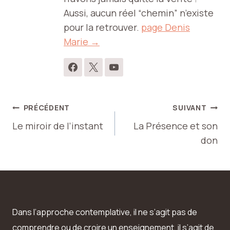
Aussi, aucun réel “chemin” n’existe
pour la retrouver.
page Denis
Marie →
Navigation
PRÉCÉDENT
SUIVANT
Le miroir de l’instant
La Présence et son
de
don
l’article
Dans l’approche contemplative, il ne s’agit pas de
comprendre ou de croire un enseignement, il s’agit de