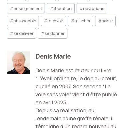
de
la
#
enseignement
#
libération
#
névrotique
publication :
#
philosophie
#
recevoir
#
relacher
#
saisie
#
se délivrer
#
se donner
Denis Marie
Denis Marie est l’auteur du livre
“L’éveil ordinaire, le don du cœur”,
publié en 2007. Son second “La
voie sans voie” vient d’être publié
en avril 2025.
Depuis sa réalisation, au
lendemain d’une greffe rénale, il
témoigne d’un regard nouveau au