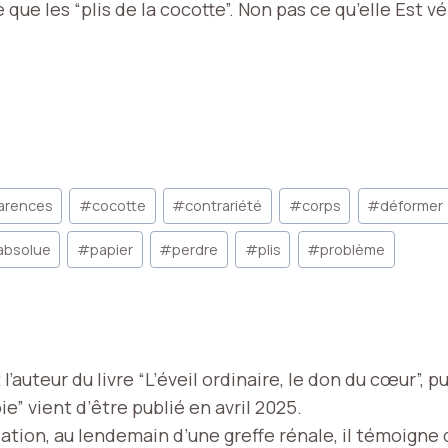
 que les “plis de la cocotte”. Non pas ce qu’elle Est 
arences
#
cocotte
#
contrariété
#
corps
#
déformer
absolue
#
papier
#
perdre
#
plis
#
problème
l’auteur du livre “L’éveil ordinaire, le don du cœur”, 
ie” vient d’être publié en avril 2025.
sation, au lendemain d’une greffe rénale, il témoigne