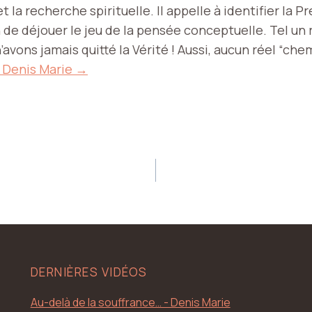
 et la recherche spirituelle. Il appelle à identifier la 
 de déjouer le jeu de la pensée conceptuelle. Tel un r
’avons jamais quitté la Vérité ! Aussi, aucun réel “chem
 Denis Marie →
DERNIÈRES VIDÉOS
Au-delà de la souffrance… - Denis Marie