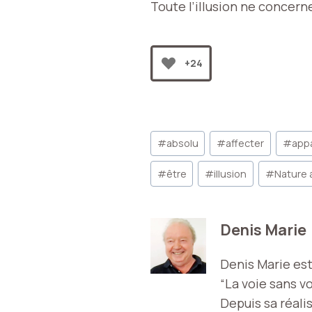
Toute l’illusion ne concerne
+24
Étiquettes
#
absolu
#
affecter
#
app
de
la
#
être
#
illusion
#
Nature 
publication :
Denis Marie
Denis Marie est 
“La voie sans vo
Depuis sa réali