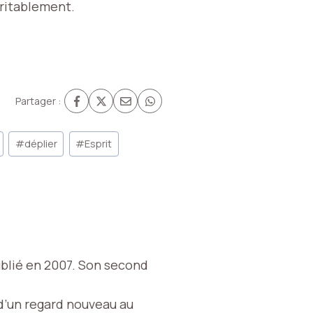
véritablement.
Partager :
#
déplier
#
Esprit
publié en 2007. Son second
 d’un regard nouveau au