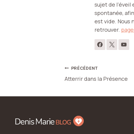
sujet de l’éveil
spontanée, afin
est vide. Nous n
retrouver.
page
Navigation
PRÉCÉDENT
Atterrir dans la Présence
de
l’article