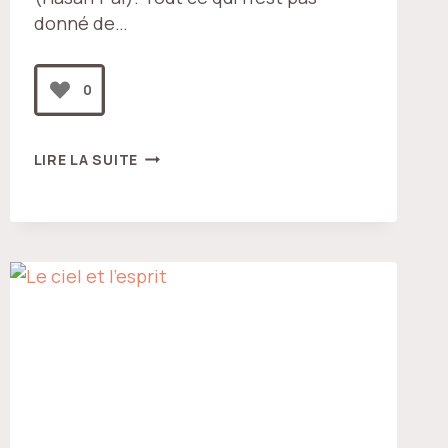
donné de…
0
PAS
LIRE LA SUITE
DE
DON,
PAS
D’AMOUR