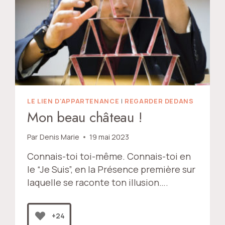
LE LIEN D'APPARTENANCE
|
REGARDER DEDANS
Mon beau château !
Par
Denis Marie
19 mai 2023
Connais-toi toi-même. Connais-toi en
le “Je Suis”, en la Présence première sur
laquelle se raconte ton illusion….
+24