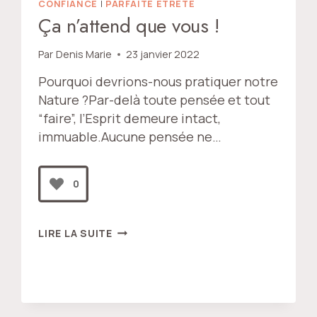
CONFIANCE
|
PARFAITE ÊTRETÉ
Ça n’attend que vous !
Par
Denis Marie
23 janvier 2022
Pourquoi devrions-nous pratiquer notre
Nature ?Par-delà toute pensée et tout
“faire”, l’Esprit demeure intact,
immuable.Aucune pensée ne…
0
ÇA
LIRE LA SUITE
N’ATTEND
QUE
VOUS
!