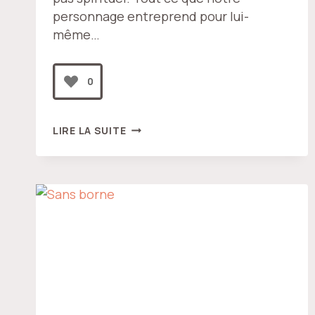
personnage entreprend pour lui-
même…
0
PAR-
LIRE LA SUITE
DELÀ
L’IDÉE
DE
SOI