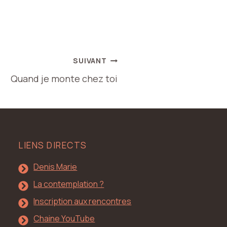
SUIVANT
Quand je monte chez toi
LIENS DIRECTS
Denis Marie
La contemplation ?
Inscription aux rencontres
Chaine YouTube