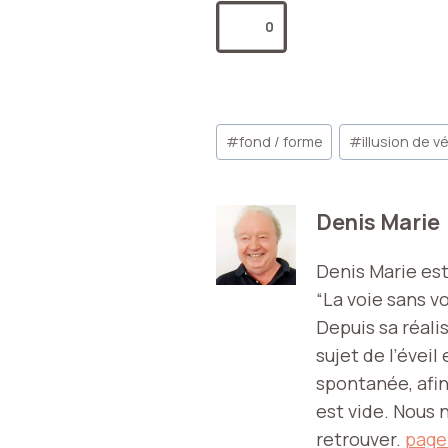
0
Étiquettes
#
fond / forme
#
illusion de vé
de
la
publication :
Denis Marie
Denis Marie est 
“La voie sans vo
Depuis sa réali
sujet de l’éveil
spontanée, afin
est vide. Nous n
retrouver.
page