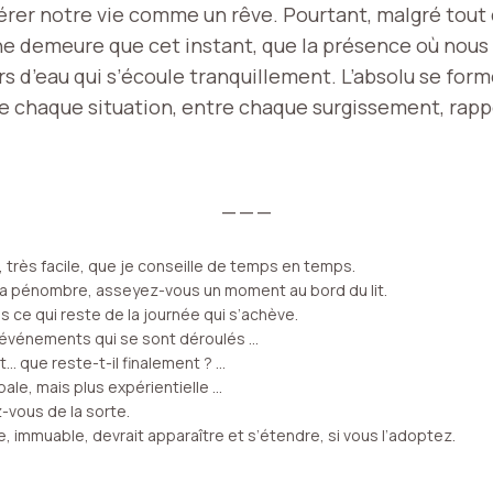
idérer notre vie comme un rêve. Pourtant, malgré tout
l ne demeure que cet instant, que la présence où nou
ours d’eau qui s’écoule tranquillement. L’absolu se form
e chaque situation, entre chaque surgissement, rappe
_ _ _
e, très facile, que je conseille de temps en temps.
s la pénombre, asseyez-vous un moment au bord du lit.
e qui reste de la journée qui s’achève.
 événements qui se sont déroulés …
t… que reste-t-il finalement ? …
ale, mais plus expérientielle …
z-vous de la sorte.
, immuable, devrait apparaître et s’étendre, si vous l’adoptez.