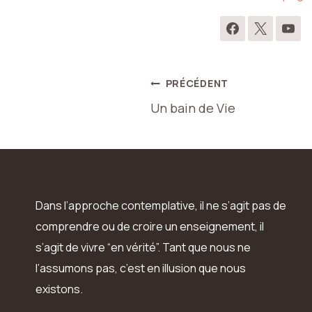
Navigation
PRÉCÉDENT
Un bain de Vie
de
l’article
Dans l’approche contemplative, il ne s’agit pas de
comprendre ou de croire un enseignement, il
s’agit de vivre “en vérité”. Tant que nous ne
l’assumons pas, c’est en illusion que nous
existons.