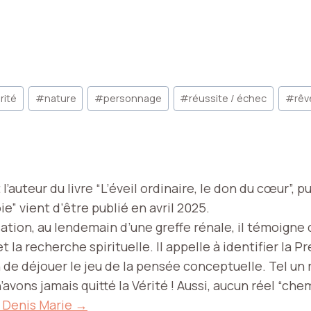
rité
#
nature
#
personnage
#
réussite / échec
#
rêv
l’auteur du livre “L’éveil ordinaire, le don du cœur”, 
ie” vient d’être publié en avril 2025.
sation, au lendemain d’une greffe rénale, il témoigne
 et la recherche spirituelle. Il appelle à identifier la 
 de déjouer le jeu de la pensée conceptuelle. Tel un r
’avons jamais quitté la Vérité ! Aussi, aucun réel “chem
 Denis Marie →