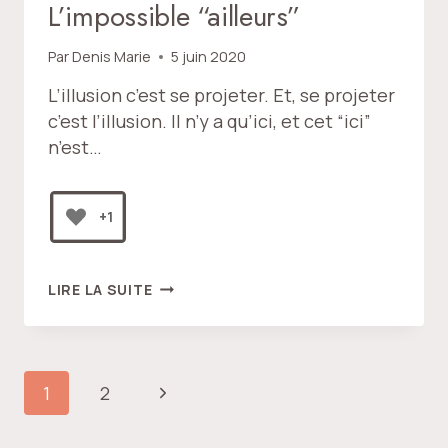
L’impossible “ailleurs”
Par
Denis Marie
5 juin 2020
L’illusion c’est se projeter. Et, se projeter
c’est l’illusion. Il n’y a qu’ici, et cet “ici”
n’est…
+1
L’IMPOSSIBLE
LIRE LA SUITE
“AILLEURS”
Navigation
Page
1
2
de
suivante