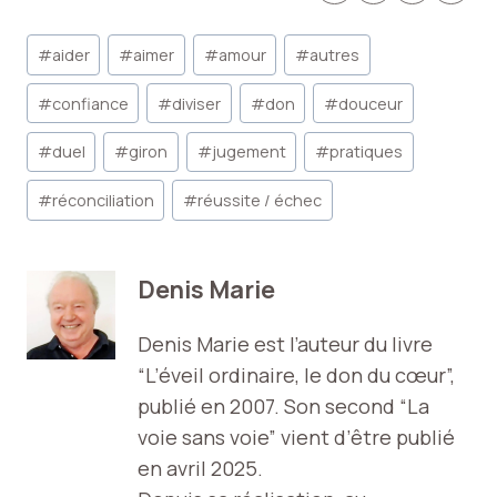
Étiquettes
#
aider
#
aimer
#
amour
#
autres
de
la
#
confiance
#
diviser
#
don
#
douceur
publication :
#
duel
#
giron
#
jugement
#
pratiques
#
réconciliation
#
réussite / échec
Denis Marie
Denis Marie est l’auteur du livre
“L’éveil ordinaire, le don du cœur”,
publié en 2007. Son second “La
voie sans voie” vient d’être publié
en avril 2025.