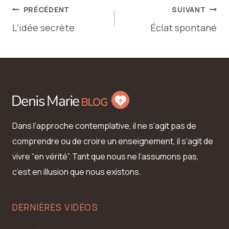
Navigation
PRÉCÉDENT
SUIVANT
L’idée secrète
Éclat spontané
de
l’article
Dans l’approche contemplative, il ne s’agit pas de
comprendre ou de croire un enseignement, il s’agit de
vivre “en vérité”. Tant que nous ne l’assumons pas,
c’est en illusion que nous existons.
DERNIÈRES VIDÉOS