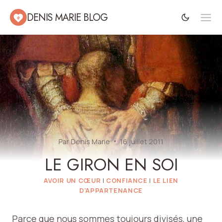
Aller
DENIS MARIE BLOG
au
contenu
Par
Denis Marie
16 juillet 2011
LE GIRON EN SOI
AVOIR UN CŒUR
|
CONFIANCE
|
LE LIEN
D'APPARTENANCE
Parce que nous sommes toujours divisés, une