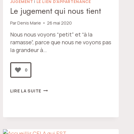
JUGEMENT
|
LE LIEN D'APPARTENANCE
Le jugement qui nous tient
Par
Denis Marie
26 mai 2020
Nous nous voyons “petit” et “à la
ramasse”, parce que nous ne voyons pas
la grandeur à…
0
LE
LIRE LA SUITE
JUGEMENT
QUI
NOUS
TIENT