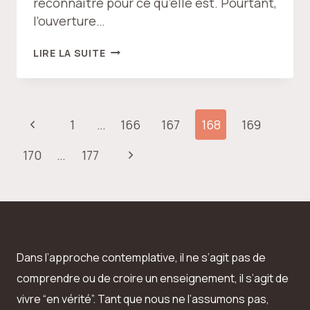
reconnaître pour ce qu’elle est. Pourtant,
l’ouverture…
LA
LIRE LA SUITE
LIBERTÉ
DANS
L’OUVERTURE
Navigation
Page
1
…
166
167
168
169
de
précédente
Page
170
…
177
page
suivante
Dans l’approche contemplative, il ne s’agit pas de
comprendre ou de croire un enseignement, il s’agit de
vivre “en vérité”. Tant que nous ne l’assumons pas,