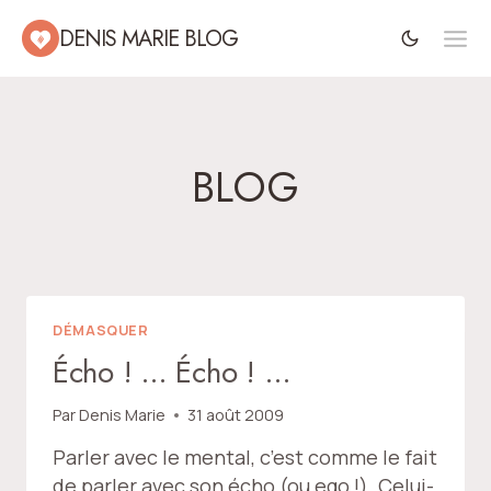
Aller
DENIS MARIE BLOG
au
contenu
BLOG
DÉMASQUER
Écho ! … Écho ! …
Par
Denis Marie
31 août 2009
Parler avec le mental, c’est comme le fait
de parler avec son écho (ou ego !). Celui-